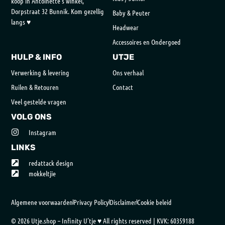
koop in Antoinette’s winkel,
Dorpstraat 32 Bunnik. Kom gezellig
Baby & Peuter
langs ♥
Headwear
Accessoires en Ondergoed
HULP & INFO
UTJE
Verwerking & levering
Ons verhaal
Ruilen & Retouren
Contact
Veel gestelde vragen
VOLG ONS
Instagram
LINKS
redattack design
mokkeltjie
Algemene voorwaarden
Privacy Policy
Disclaimer
Cookie beleid
© 2026 Utje.shop – Infinity U’tje ♥ All rights reserved | KVK: 60359188