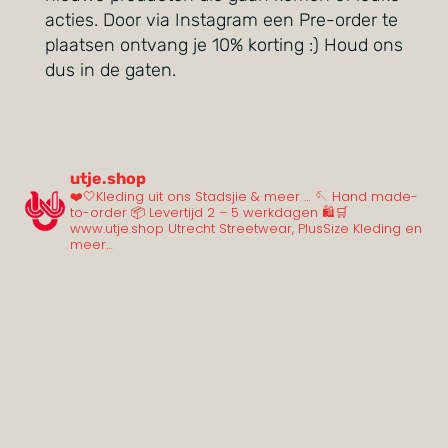
acties. Door via Instagram een Pre-order te
plaatsen ontvang je 10% korting :) Houd ons
dus in de gaten.
utje.shop
❤️🤍Kleding uit ons Stadsjie & meer …
🪡 Hand made-
to-order
📦 Levertijd 2 – 5 werkdagen
🛍️🛒
www.utje.shop
Utrecht Streetwear, PlusSize Kleding en
meer…