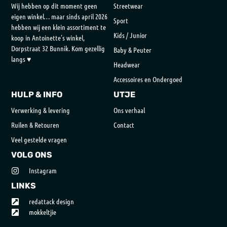
Wij hebben op dit moment geen
Streetwear
eigen winkel… maar sinds april 2026
Sport
hebben wij een klein assortiment te
Kids / Junior
koop in Antoinette’s winkel,
Dorpstraat 32 Bunnik. Kom gezellig
Baby & Peuter
langs ♥
Headwear
Accessoires en Ondergoed
HULP & INFO
UTJE
Verwerking & levering
Ons verhaal
Ruilen & Retouren
Contact
Veel gestelde vragen
VOLG ONS
Instagram
LINKS
redattack design
mokkeltjie