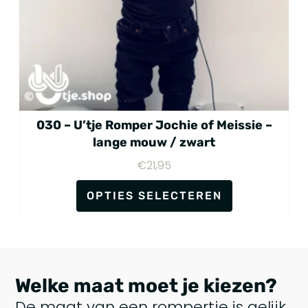
030 – U’tje Romper Jochie of Meissie –
lange mouw / zwart
€
21,95
OPTIES SELECTEREN
Welke maat moet je kiezen?
De maat van een rompertje is gelijk