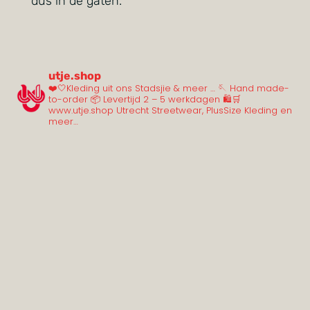
dus in de gaten.
utje.shop
❤️🤍Kleding uit ons Stadsjie & meer …
🪡 Hand made-
to-order
📦 Levertijd 2 – 5 werkdagen
🛍️🛒
www.utje.shop
Utrecht Streetwear, PlusSize Kleding en
meer…