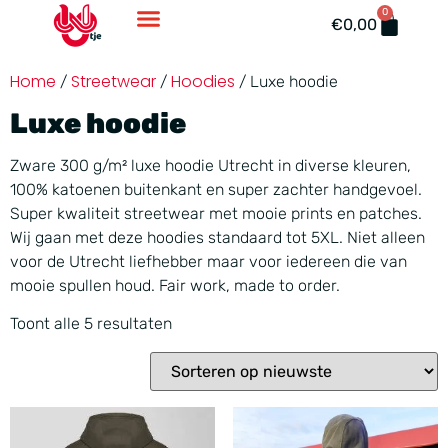
0
Accessoires En Ondergoed
€
0,00
Home
Streetwear
Hoodies
/
/
/ Luxe hoodie
Luxe hoodie
Zware 300 g/m² luxe hoodie Utrecht in diverse kleuren,
100% katoenen buitenkant en super zachter handgevoel.
Super kwaliteit streetwear met mooie prints en patches.
Wij gaan met deze hoodies standaard tot 5XL. Niet alleen
voor de Utrecht liefhebber maar voor iedereen die van
mooie spullen houd. Fair work, made to order.
Toont alle 5 resultaten