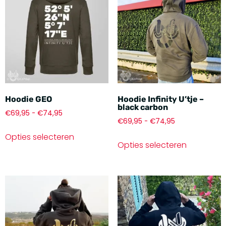
Hoodie GEO
Hoodie Infinity U’tje –
black carbon
€
69,95
-
€
74,95
€
69,95
-
€
74,95
Opties selecteren
Opties selecteren