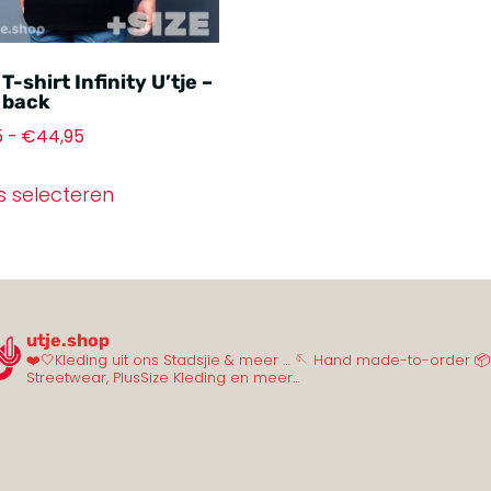
T-shirt Infinity U’tje –
 back
5
-
€
44,95
s selecteren
utje.shop
❤️🤍Kleding uit ons Stadsjie & meer …
🪡 Hand made-to-order
📦
Streetwear, PlusSize Kleding en meer…