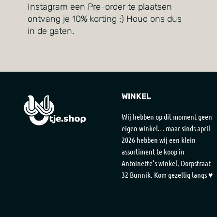
Instagram een Pre-order te plaatsen
ontvang je 10% korting :) Houd ons dus
in de gaten.
WINKEL
Wij hebben op dit moment geen
eigen winkel… maar sinds april
2026 hebben wij een klein
assortiment te koop in
Antoinette’s winkel, Dorpstraat
32 Bunnik. Kom gezellig langs ♥