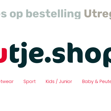
s op bestelling
Utreg
etwear
Sport
Kids / Junior
Baby & Peut