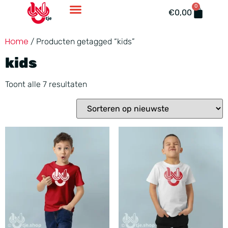
0
Accessoires En Ondergoed
€
0,00
Home
/ Producten getagged “kids”
kids
Toont alle 7 resultaten