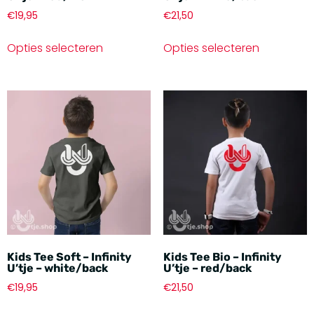
€
19,95
€
21,50
Opties selecteren
Opties selecteren
Kids Tee Soft – Infinity
Kids Tee Bio – Infinity
U’tje – white/back
U’tje – red/back
€
19,95
€
21,50