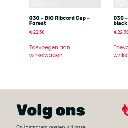
030 – BIO Ribcord Cap –
030 –
Forest
black
€
22,50
€
22,5
Toevoegen aan
Toev
winkelwagen
wink
Volg ons
Op Instagram posten wij onze