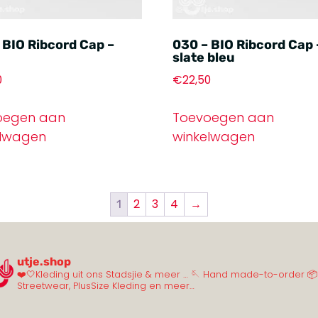
 BIO Ribcord Cap –
030 – BIO Ribcord Cap 
slate bleu
0
€
22,50
oegen aan
Toevoegen aan
elwagen
winkelwagen
2
3
4
→
1
utje.shop
❤️🤍Kleding uit ons Stadsjie & meer …
🪡 Hand made-to-order
📦
Streetwear, PlusSize Kleding en meer…