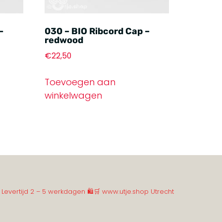
–
030 – BIO Ribcord Cap –
redwood
€
22,50
Toevoegen aan
winkelwagen
 Levertijd 2 – 5 werkdagen
🛍️🛒 www.utje.shop
Utrecht