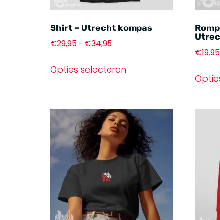
Shirt – Utrecht kompas
Romp
Utrec
€
29,95
-
€
34,95
€
19,95
Opties selecteren
Optie