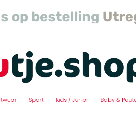
s op bestelling
Utreg
etwear
Sport
Kids / Junior
Baby & Peut