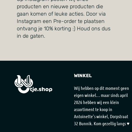
producten en nieuwe producten die
gaan komen of leuke acties. Door via
Instagram een Pre-order te plaatsen
ontvang je 10% korting :) Houd ons dus
in de gaten.
WINKEL
Wij hebben op dit moment geen
eigen winkel… maar sinds april
2026 hebben wij een klein
assortiment te koop in
Antoinette’s winkel, Dorpstraat
32 Bunnik. Kom gezellig langs ♥