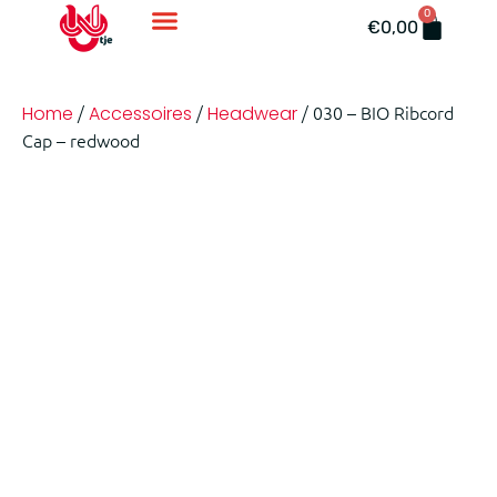
0
Accessoires En Ondergoed
€
0,00
/
/
/ 030 – BIO Ribcord
Home
Accessoires
Headwear
Cap – redwood