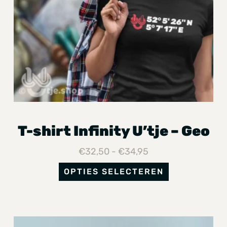
T-shirt Infinity U’tje – Geo
€
32,50
-
€
34,95
OPTIES SELECTEREN