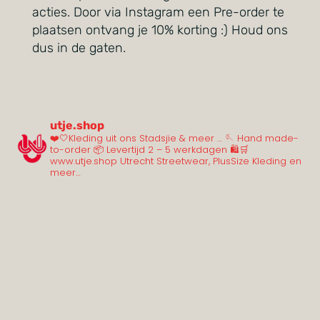
acties. Door via Instagram een Pre-order te
plaatsen ontvang je 10% korting :) Houd ons
dus in de gaten.
utje.shop
❤️🤍Kleding uit ons Stadsjie & meer …
🪡 Hand made-
to-order
📦 Levertijd 2 – 5 werkdagen
🛍️🛒
www.utje.shop
Utrecht Streetwear, PlusSize Kleding en
meer…