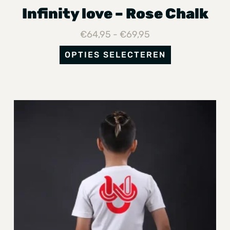
Infinity love – Rose Chalk
€
64,95
-
€
69,95
OPTIES SELECTEREN