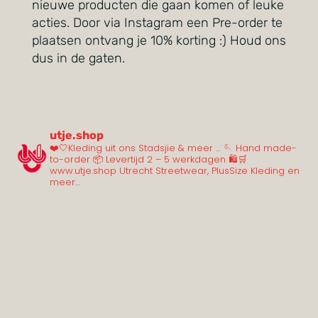
nieuwe producten die gaan komen of leuke
acties. Door via Instagram een Pre-order te
plaatsen ontvang je 10% korting :) Houd ons
dus in de gaten.
utje.shop
❤️🤍Kleding uit ons Stadsjie & meer …
🪡 Hand made-
to-order
📦 Levertijd 2 – 5 werkdagen
🛍️🛒
www.utje.shop
Utrecht Streetwear, PlusSize Kleding en
meer…