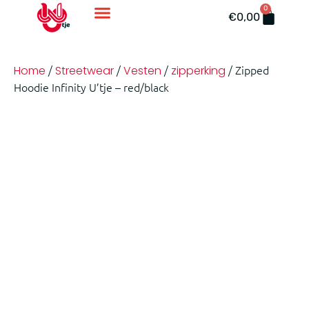
0
Accessoires En Ondergoed
€
0,00
/
/
/
/ Zipped
Home
Streetwear
Vesten
zipperking
Hoodie Infinity U’tje – red/black