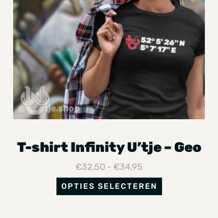
T-shirt Infinity U’tje – Geo
€
32,50
-
€
34,95
OPTIES SELECTEREN