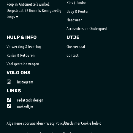
Kids / Junior
koop in Antoinette’s winkel,
Dorpstraat 32 Bunnik. Kom gezellig
Baby & Peuter
langs ♥
Headwear
Accessoires en Ondergoed
HULP & INFO
UTJE
Verwerking & levering
Ons verhaal
Ruilen & Retouren
Contact
Veel gestelde vragen
VOLG ONS
Instagram
LINKS
redattack design
mokkeltjie
Algemene voorwaarden
Privacy Policy
Disclaimer
Cookie beleid