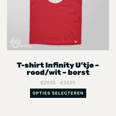
T-shirt Infinity U’tje –
rood/wit – borst
€
29,95
-
€
34,95
OPTIES SELECTEREN