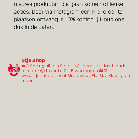
nieuwe producten die gaan komen of leuke
acties. Door via Instagram een Pre-order te
plaatsen ontvang je 10% korting :) Houd ons
dus in de gaten.
utje.shop
❤️🤍Kleding uit ons Stadsjie & meer …
🪡 Hand made-
to-order
📦 Levertijd 2 – 5 werkdagen
🛍️🛒
www.utje.shop
Utrecht Streetwear, PlusSize Kleding en
meer…