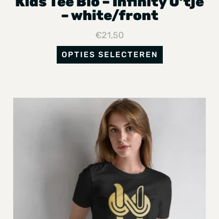
Kids Tee Bio – Infinity U’tje
– white/front
€
21,50
OPTIES SELECTEREN