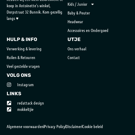
Kids / Junior
koop in Antoinette’s winkel,
Dorpstraat 32 Bunnik. Kom gezellig
Baby & Peuter
langs ♥
Headwear
Accessoires en Ondergoed
HULP & INFO
UTJE
Verwerking & levering
Ons verhaal
Ruilen & Retouren
Contact
Veel gestelde vragen
VOLG ONS
Instagram
LINKS
redattack design
mokkeltjie
Algemene voorwaarden
Privacy Policy
Disclaimer
Cookie beleid