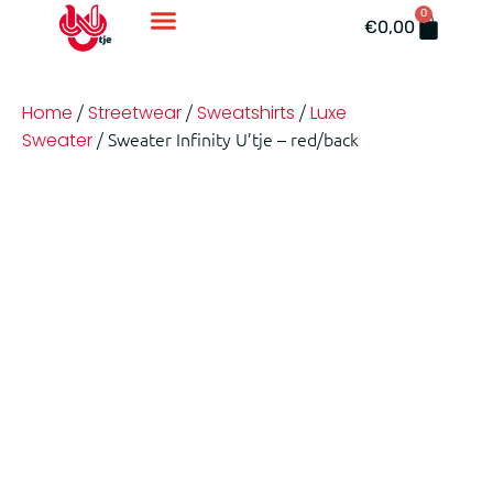
0
Accessoires En Ondergoed
€
0,00
/
/
/
Home
Streetwear
Sweatshirts
Luxe
/ Sweater Infinity U’tje – red/back
Sweater