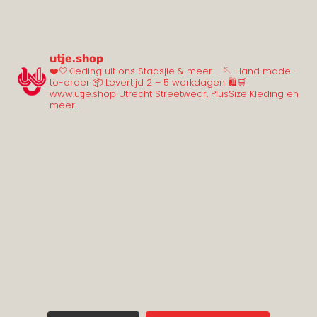
utje.shop
❤️🤍Kleding uit ons Stadsjie & meer …
🪡 Hand made-
to-order
📦 Levertijd 2 – 5 werkdagen
🛍️🛒
www.utje.shop
Utrecht Streetwear, PlusSize Kleding en
meer…