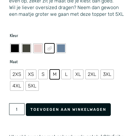
even op, zeker zit je maat die je kiest dan goed.
Wil je liever oversized dragen? Neem dan gewoon
een maatje groter we gaan met deze topper tot 5XL
Kleur
Maat
2XS
XS
S
M
L
XL
2XL
3XL
4XL
5XL
TOEVOEGEN AAN WINKELWAGEN