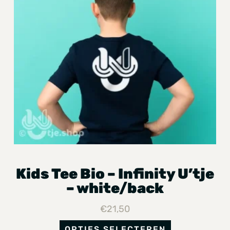
Kids Tee Bio – Infinity U’tje
– white/back
€
21,50
OPTIES SELECTEREN