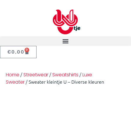
0
€
0,00
/
/
/
Home
Streetwear
Sweatshirts
Luxe
/ Sweater kleintje U – Diverse kleuren
Sweater