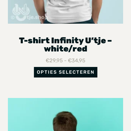
T-shirt Infinity U’tje –
white/red
€
29,95
-
€
34,95
OPTIES SELECTEREN