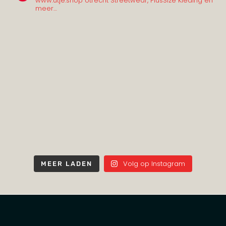
www.utje.shop
Utrecht Streetwear, PlusSize Kleding en
meer…
Volg op Instagram
MEER LADEN