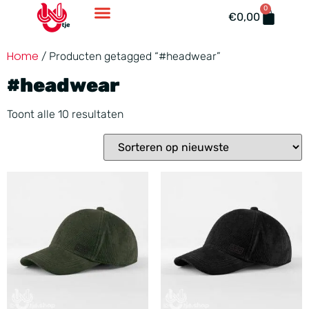
0
Accessoires En Ondergoed
€
0,00
Home
/ Producten getagged “#headwear”
#headwear
Toont alle 10 resultaten