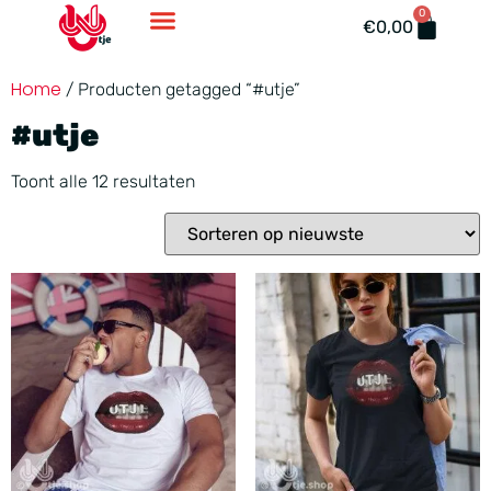
0
Accessoires En Ondergoed
€
0,00
Home
/ Producten getagged “#utje”
#utje
Toont alle 12 resultaten